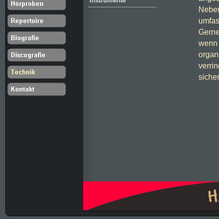
Instrumente
Neben
umfas
Gerne
wenn 
organ
verri
sicher