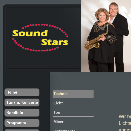
Technik
Licht
Ton
Wir b
Mixer
Lich
anges